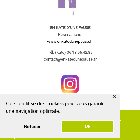
EN KATE D’UNE PAUSE
Réservations:
www.enkatedunepause.fr
Tél.
(Kate) 06.13.56.42.85
contact@enkatedunepause.fr
Suivez-moi sur instagram
✕
Ce site utilise des cookies pour vous garantir
une navigation optimale.
Accueil
Laure
Les soins
Réservation
Contact
CG
Refuser
Ok
Charte
Copyright © 2022 LAURE D'UNE PAUSE